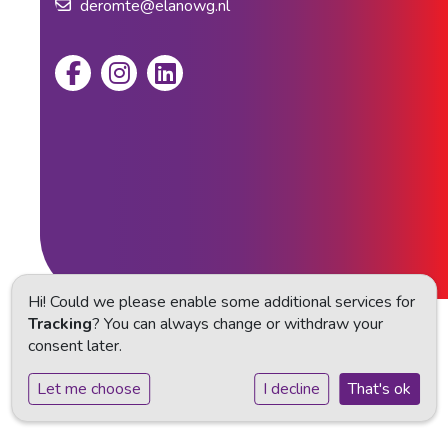
deromte@elanowg.nl
Hi! Could we please enable some additional services for
Tracking
? You can always change or withdraw your
Privacy statement
consent later.
Cookie instellingen
Let me choose
I decline
That's ok
Powered by
Social Schools